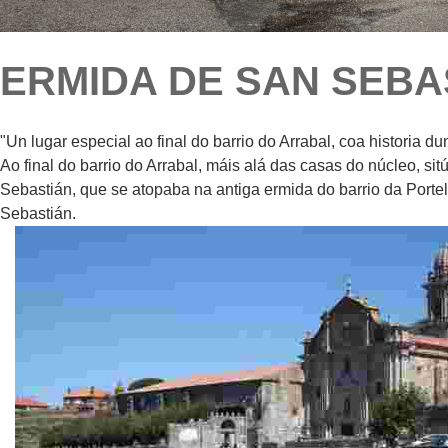
ERMIDA DE SAN SEBA
"Un lugar especial ao final do barrio do Arrabal, coa historia du
Ao final do barrio do Arrabal, máis alá das casas do núcleo, s
Sebastián, que se atopaba na antiga ermida do barrio da Portel
Sebastián.