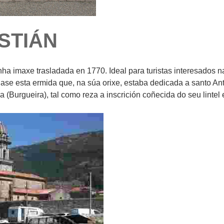
STIÁN
nha imaxe trasladada en 1770. Ideal para turistas interesados na 
itúase esta ermida que, na súa orixe, estaba dedicada a santo A
a (Burgueira), tal como reza a inscrición coñecida do seu linte