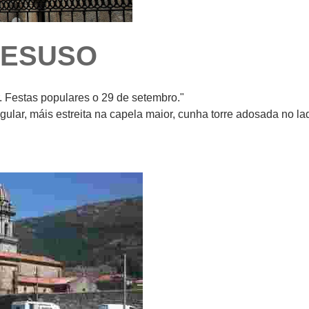
DESUSO
. Festas populares o 29 de setembro."
ular, máis estreita na capela maior, cunha torre adosada no lad