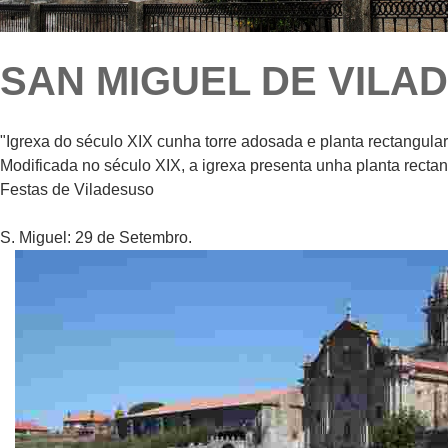
SAN MIGUEL DE VILA
"Igrexa do século XIX cunha torre adosada e planta rectangular
Modificada no século XIX, a igrexa presenta unha planta rectang
Festas de Viladesuso
S. Miguel: 29 de Setembro.