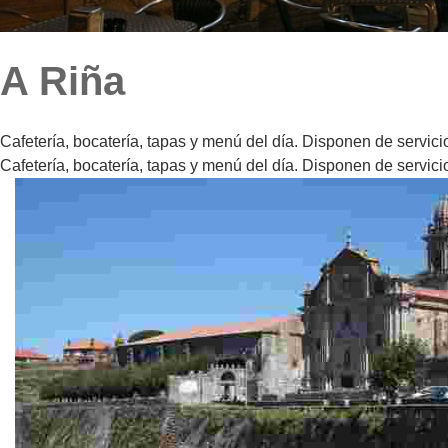
A Riña
Cafetería, bocatería, tapas y menú del día. Disponen de servicio
Cafetería, bocatería, tapas y menú del día. Disponen de servicio