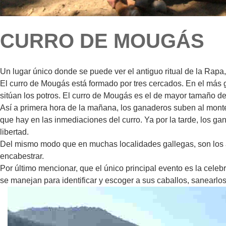
CURRO DE MOUGÁS
Un lugar único donde se puede ver el antiguo ritual de la Rap
El curro de Mougás está formado por tres cercados. En el más g
sitúan los potros. El curro de Mougás es el de mayor tamaño de
Así a primera hora de la mañana, los ganaderos suben al monte 
que hay en las inmediaciones del curro. Ya por la tarde, los ga
libertad.
Del mismo modo que en muchas localidades gallegas, son los a
encabestrar.
Por último mencionar, que el único principal evento es la celeb
se manejan para identificar y escoger a sus caballos, sanearlos