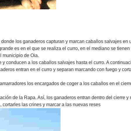
a, donde los ganaderos capturan y marcan caballos salvajes en 
rande es en el que se realiza el curro, en el mediano se tienen
l municipio de Oia.
y conducen a los caballos salvajes hasta el curro. A continuac
naderos entran en el curro y separan marcando con fuego y corta
marradores los encargados de coger a los caballos en el cierr
ración de la Rapa. Así, los ganaderos entran dentro del cierre y
, cortarles las crines y marcar a las nuevas reses