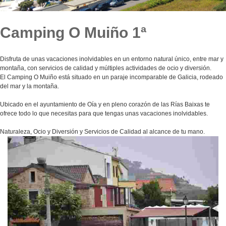
Camping O Muiño 1ª
Disfruta de unas vacaciones inolvidables en un entorno natural único, entre mar y
montaña, con servicios de calidad y múltiples actividades de ocio y diversión.
El Camping O Muiño está situado en un paraje incomparable de Galicia, rodeado
del mar y la montaña.
Ubicado en el ayuntamiento de Oía y en pleno corazón de las Rías Baixas te
ofrece todo lo que necesitas para que tengas unas vacaciones inolvidables.
Naturaleza, Ocio y Diversión y Servicios de Calidad al alcance de tu mano.