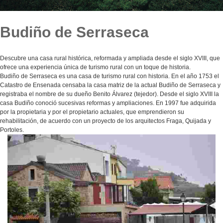
Budiño de Serraseca
Descubre una casa rural histórica, reformada y ampliada desde el siglo XVIII, que
ofrece una experiencia única de turismo rural con un toque de historia.
Budiño de Serraseca es una casa de turismo rural con historia. En el año 1753 el
Catastro de Ensenada censaba la casa matriz de la actual Budiño de Serraseca y
registraba el nombre de su dueño Benito Álvarez (tejedor). Desde el siglo XVIII la
casa Budiño conoció sucesivas reformas y ampliaciones. En 1997 fue adquirida
por la propietaria y por el propietario actuales, que emprendieron su
rehabilitación, de acuerdo con un proyecto de los arquitectos Fraga, Quijada y
Portoles.