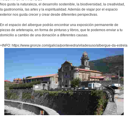
Nos gusta la naturaleza, el desarrollo sostenible, la biodiversidad, la creatividad,
la gastronomía, las artes y la espiritualidad. Además de viajar por el espacio
exterior nos gusta crecer y crear desde diferentes perspectivas.
En el espacio del albergue podrás encontrar una exposición permanente de
piezas de arteterapia, en forma de pinturas y libros, que te podemos enviar a tu
domicilio a cambio de una donación a diferentes causas.
+INFO: https://www.gronze.com/galicia/pontevedra/viladesuso/albergue-da-estrela
MONASTERIO DE SANTA MARÍA DE OIA
Este antiguo monasterio cisterciense junto al mar, declarado Monumento