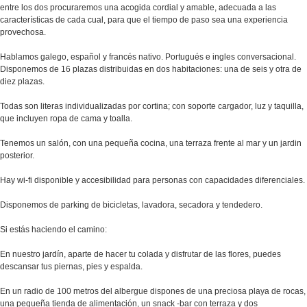
entre los dos procuraremos una acogida cordial y amable, adecuada a las
características de cada cual, para que el tiempo de paso sea una experiencia
provechosa.
Hablamos galego, español y francés nativo. Portugués e ingles conversacional.
Disponemos de 16 plazas distribuidas en dos habitaciones: una de seis y otra de
diez plazas.
Todas son literas individualizadas por cortina; con soporte cargador, luz y taquilla,
que incluyen ropa de cama y toalla.
Tenemos un salón, con una pequeña cocina, una terraza frente al mar y un jardin
posterior.
Hay wi-fi disponible y accesibilidad para personas con capacidades diferenciales.
Disponemos de parking de bicicletas, lavadora, secadora y tendedero.
Si estás haciendo el camino:
En nuestro jardín, aparte de hacer tu colada y disfrutar de las flores, puedes
descansar tus piernas, pies y espalda.
En un radio de 100 metros del albergue dispones de una preciosa playa de rocas,
una pequeña tienda de alimentación, un snack -bar con terraza y dos