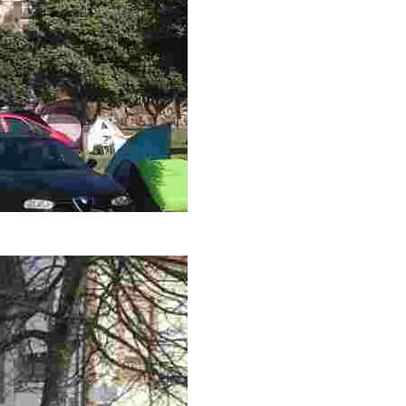
 mar y montaña, con senderismo, petroglifos y vistas infinitas. 