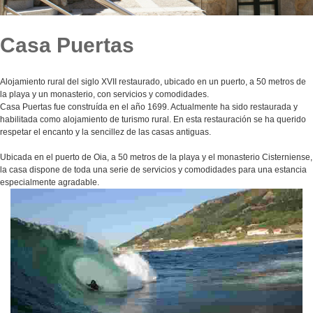
Casa Puertas
Alojamiento rural del siglo XVII restaurado, ubicado en un puerto, a 50 metros de
la playa y un monasterio, con servicios y comodidades.
Casa Puertas fue construída en el año 1699. Actualmente ha sido restaurada y
habilitada como alojamiento de turismo rural. En esta restauración se ha querido
respetar el encanto y la sencillez de las casas antiguas.
Ubicada en el puerto de Oia, a 50 metros de la playa y el monasterio Cisterniense,
la casa dispone de toda una serie de servicios y comodidades para una estancia
especialmente agradable.